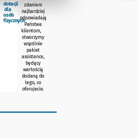
dotacji
zdaniem
dla
najbardziej
osób
odpowiadają
fizycznych
Państwa
klientom,
stworzymy
wspólnie
pakiet
assistance,
będący
wartością
dodaną do
tego, co
oferujecie.