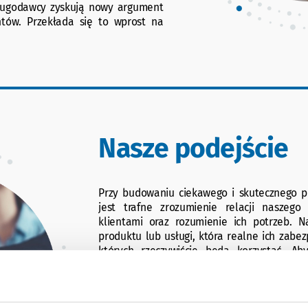
ugodawcy zyskują nowy argument
ntów. Przekłada się to wprost na
Nasze podejście
Przy budowaniu ciekawego i skutecznego pr
jest trafne zrozumienie relacji naszeg
klientami oraz rozumienie ich potrzeb. N
produktu lub usługi, która realne ich zabe
których rzeczywiście będą korzystać. Ab
affinity, niezbędna jest również innowacyj
podejście pozwoli efektywnie wykorzyst
rozwiązanie, które spełnia aktualne potrzeb