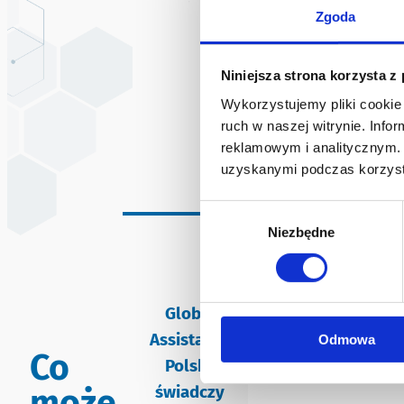
Zgoda
Niniejsza strona korzysta z
Wykorzystujemy pliki cookie 
ruch w naszej witrynie. Inf
reklamowym i analitycznym. 
uzyskanymi podczas korzysta
Wybór
Niezbędne
zgody
Global
Moto
Truck
Hom
Assistance
Odmowa
assistance
assistance
assi
Co
Polska
świadczy
może