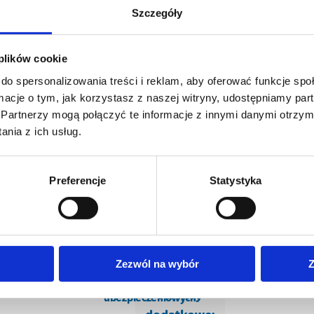
i przynosi wzrost zysków. Umiemy to robić.
Szczegóły
 plików cookie
do spersonalizowania treści i reklam, aby oferować funkcje sp
ormacje o tym, jak korzystasz z naszej witryny, udostępniamy p
Partnerzy mogą połączyć te informacje z innymi danymi otrzym
nia z ich usług.
Preferencje
Statystyka
Ponadto
Progra
Medical
e
Co-
Programy
Travel
Zezwól na wybór
Z
IT
assistance
stance
kreacja
wsparcia
assistance
rozwijamy
produktów
psychologiczne
serwisy
ubezpieczeniowych