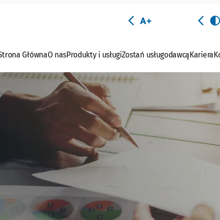
A+
A+
A+
Strona Główna
O nas
Produkty i usługi
Zostań usługodawcą
Kariera
K