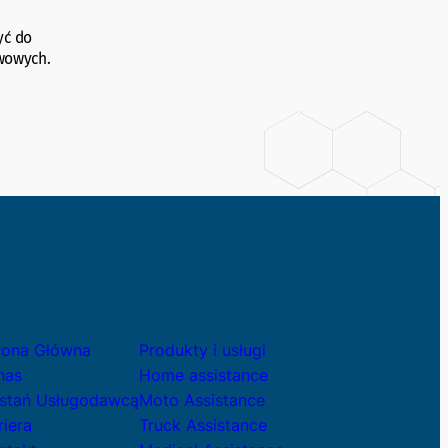
yć do
awowych.
rona Główna
Produkty i usługi
nas
Home assistance
stań Usługodawcą
Moto Assistance
riera
Truck Assistance