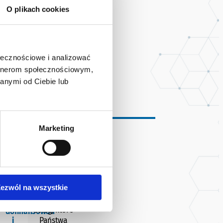
O plikach cookies
ołecznościowe i analizować
artnerom społecznościowym,
anymi od Ciebie lub
Marketing
Spośród
my
Konsultacje
ezwól na wszystkie
szerokiej gamy
w
produktów i
go
sprawie
usług, które
dofinansowań
i
Państwa