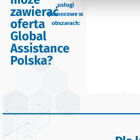
usługi
zawierać
pomocowe w
oferta
obszarach:
Global
Assistance
Polska?