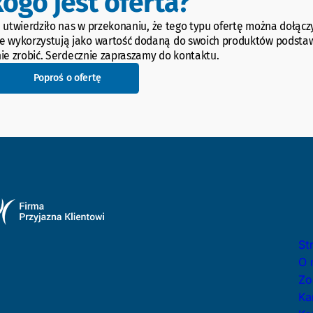
kogo jest oferta?
 utwierdziło nas w przekonaniu, że tego typu ofertę można dołącz
tance wykorzystują jako wartość dodaną do swoich produktów podst
ie zrobić. Serdecznie zapraszamy do kontaktu.
Poproś o ofertę
St
O 
Zo
Ka