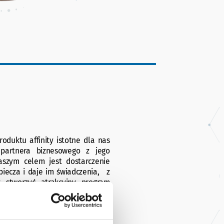
oduktu affinity istotne dla nas
o partnera biznesowego z jego
aszym celem jest dostarczenie
zpiecza i daje im świadczenia, z
y stworzyć atrakcyjny program
na koncepcja. Tylko nowatorskie
ać bazę partnera i dostarczyć
y klientów, buduje wartość marki